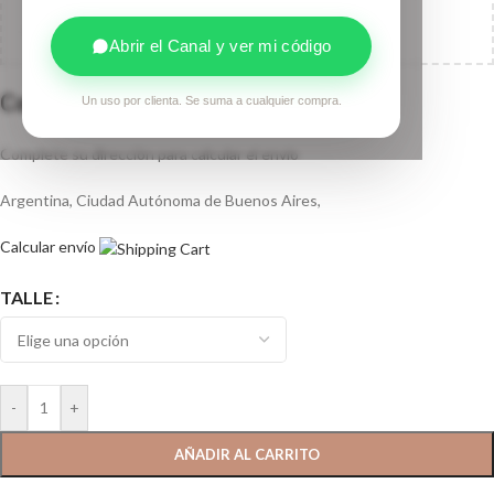
¡Agrega
$
125.000,00
al carrito y obtené
envío gratis
!
Abrir el Canal y ver mi código
Calculá tu envío
Un uso por clienta. Se suma a cualquier compra.
Complete su dirección para calcular el envío
Argentina, Ciudad Autónoma de Buenos Aires,
Calcular envío
TALLE
-
+
AÑADIR AL CARRITO