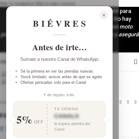
Skip to navigation
Skip to main content
Envíos a todo el país. 3 y 6 (mínimo $100.000 para
✕
accedera las 6 cuotas) cuotas sin interés, No hay
BIÉVRES
mínimo de compra!🚚
Despachos y envíos en moto
programados: Martes y Viernes. ¡Comprá hoy y asegurá
tu look!
Antes de irte…
Sumate a nuestro Canal de WhatsApp:
MENÚ
Clic para ampliar
Sé la primera en ver las prendas nuevas
Stock limitado: avisos antes de que se agote
Ofertas pensadas solo para el Canal
Y de regalo, esto:
Inicio
/
Pre Season!🍂
TU CÓDIGO
5%
PANT SUPRA CHOCO
CANAL5
OFF
te espera adentro del
$
72.000,00
Canal