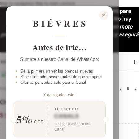
Skip to navigation
Skip to main content
Envíos a todo el país. 3 y 6 (mínimo $100.000 para
✕
accedera las 6 cuotas) cuotas sin interés, No hay
BIÉVRES
mínimo de compra!🚚
Despachos y envíos en moto
programados: Martes y Viernes. ¡Comprá hoy y asegurá
tu look!
Antes de irte…
Sumate a nuestro Canal de WhatsApp:
MENÚ
Clic para ampliar
Sé la primera en ver las prendas nuevas
Stock limitado: avisos antes de que se agote
Ofertas pensadas solo para el Canal
Inicio
/
Shop
Y de regalo, esto:
CHALECO SASTRERO
TU CÓDIGO
5%
$
54.000,00
CANAL5
OFF
te espera adentro del
Canal
¡Agrega
$
125.000,00
al carrito y obtené
envío gratis
!