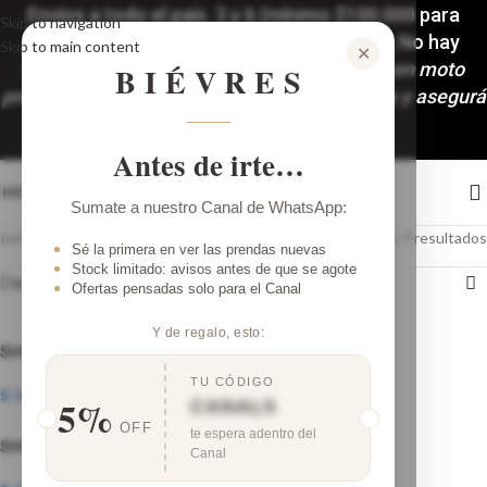
Envíos a todo el país. 3 y 6 (mínimo $100.000 para
Skip to navigation
accedera las 6 cuotas) cuotas sin interés, No hay
Skip to main content
✕
mínimo de compra!🚚
Despachos y envíos en moto
BIÉVRES
programados: Martes y Viernes. ¡Comprá hoy y asegurá
tu look!
Antes de irte…
MENÚ
Sumate a nuestro Canal de WhatsApp:
Inicio
/
Talle del producto
/
40
Mostrando los 7 resultados
Sé la primera en ver las prendas nuevas
Stock limitado: avisos antes de que se agote
Ver barra lateral
Ofertas pensadas solo para el Canal
Y de regalo, esto:
SHORT JEAN SHINE SIN CAMBIO
SHORT BLUE
TU CÓDIGO
$
35.000,00
$
39.000,00
5%
CANAL5
OFF
te espera adentro del
SHORT CARIBBEAN
JEAN MOM RÍGIDO
Canal