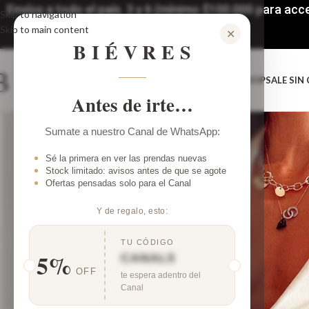
Envíos a todo el país. 3 y 6 (mínimo $100.000 para ac
Skip to navigation
Skip to main content
✕
BIÉVRES
SHOP
SALE SIN
Antes de irte…
Sumate a nuestro Canal de WhatsApp:
Sé la primera en ver las prendas nuevas
Stock limitado: avisos antes de que se agote
Ofertas pensadas solo para el Canal
Y de regalo, esto:
TU CÓDIGO
5%
CANAL5
OFF
te espera adentro del
Canal