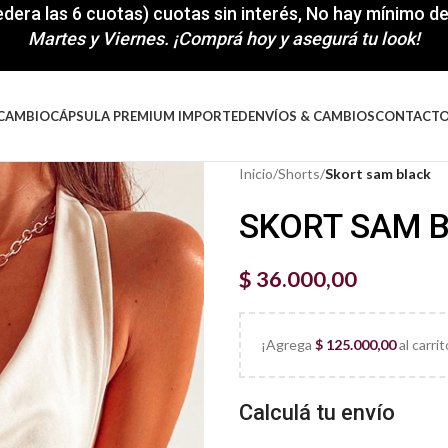
cedera las 6 cuotas) cuotas sin interés, No hay mínimo 
Martes y Viernes. ¡Comprá hoy y asegurá tu look!
 CAMBIO
CÁPSULA PREMIUM IMPORTED
ENVÍOS & CAMBIOS
CONTACT
Inicio
/
Shorts
/
Skort sam black
SKORT SAM 
$
36.000,00
¡Agrega
$
125.000,00
al carri
Calculá tu envío