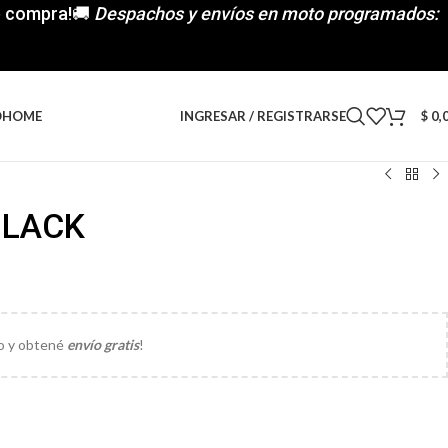
de compra!🚚
Despachos y envíos en moto programados:
INGRESAR / REGISTRARSE
$
0,
O
HOME
BLACK
to y obtené
envío gratis
!