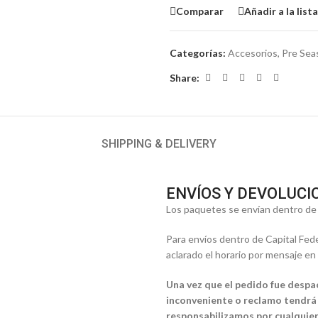
Comparar
Añadir a la list
Categorías:
Accesorios
,
Pre Sea
Share:
SHIPPING & DELIVERY
ENVÍOS Y DEVOLUCI
Los paquetes se envían dentro de l
Para envíos dentro de Capital Fed
aclarado el horario por mensaje en
Una vez que el pedido fue despa
inconveniente o reclamo tendrá 
responsabilizamos por cualquier