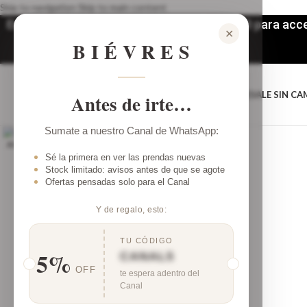
Skip to navigation
Skip to main content
Envíos a todo el país. 3 y 6 (mínimo $100.000 para ac
✕
BIÉVRES
SHOP
LOOKSPARAINSPIRARTE
SALE SIN CA
Antes de irte…
Clic para ampliar
Sumate a nuestro Canal de WhatsApp:
AGOTADO
Sé la primera en ver las prendas nuevas
Stock limitado: avisos antes de que se agote
Ofertas pensadas solo para el Canal
Y de regalo, esto:
TU CÓDIGO
5%
CANAL5
OFF
te espera adentro del
Canal