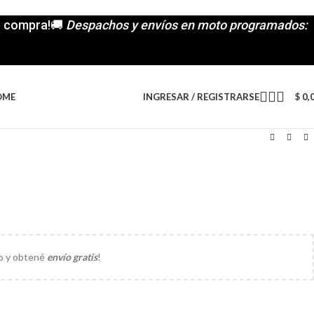
de compra!🚚
Despachos y envíos en moto programados:
INGRESAR / REGISTRARSE
$
0,
OME
H
to y obtené
envío gratis
!