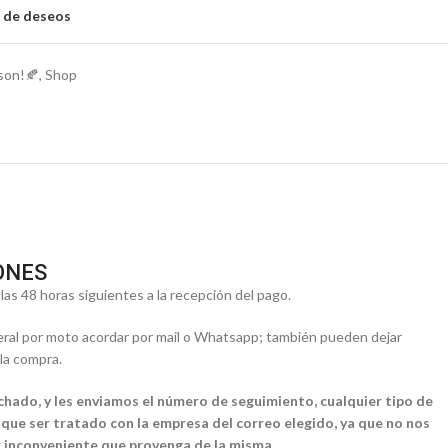
a de deseos
son!🍂
,
Shop
ONES
as 48 horas siguientes a la recepción del pago.
eral por moto acordar por mail o Whatsapp; también pueden dejar
 la compra.
chado, y les enviamos el número de seguimiento, cualquier tipo de
que ser tratado con la empresa del correo elegido, ya que no nos
 inconveniente que provenga de la misma.