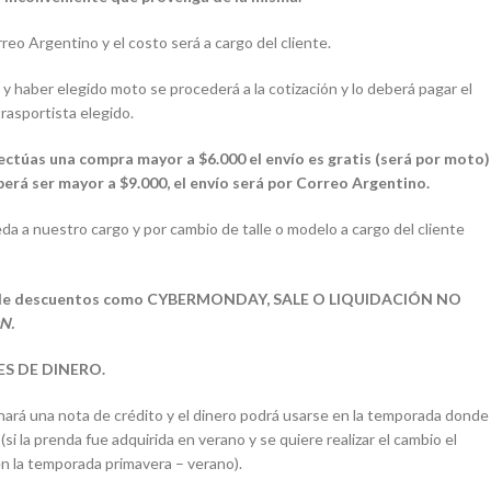
rreo Argentino y el costo será a cargo del cliente.
 haber elegido moto se procederá a la cotización y lo deberá pagar el
rasportista elegido.
efectúas una compra mayor a $6.000 el envío es gratis (será por moto)
berá ser mayor a $9.000, el envío será por Correo Argentino.
da a nuestro cargo y por cambio de talle o modelo a cargo del cliente
as de descuentos como CYBERMONDAY, SALE O LIQUIDACIÓN NO
ÓN.
ES DE DINERO.
 hará una nota de crédito y el dinero podrá usarse en la temporada donde
(si la prenda fue adquirida en verano y se quiere realizar el cambio el
en la temporada primavera – verano).