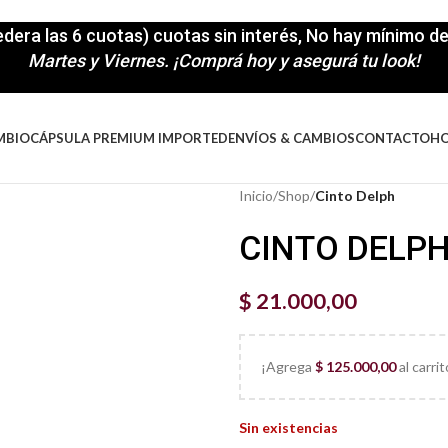
cedera las 6 cuotas) cuotas sin interés, No hay mínimo 
Martes y Viernes. ¡Comprá hoy y asegurá tu look!
MBIO
CÁPSULA PREMIUM IMPORTED
ENVÍOS & CAMBIOS
CONTACTO
H
Inicio
/
Shop
/
Cinto Delph
CINTO DELP
$
21.000,00
¡Agrega
$
125.000,00
al carri
Sin existencias