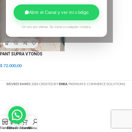
Abrir el Canal y ver mi código
Un uso por clienta. Se suma a cualquier compra.
PANT SUPRA V.TONOS
$
72.000,00
BIEVRES BAIRES
2026 CREATED BY
ENBA
. PREMIUM E-COMMERCE SOLUTIONS.
Tienda
Filtros
Lista de deseos
Carrito
Mi cuenta