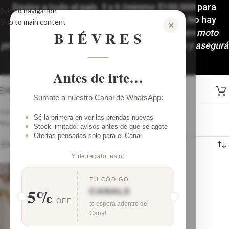
Envíos a todo el país. 3 y 6 (mínimo $100.000 para
Skip to navigation
accedera las 6 cuotas) cuotas sin interés, No hay
Skip to main content
✕
mínimo de compra!🚚
Despachos y envíos en moto
BIÉVRES
programados: Martes y Viernes. ¡Comprá hoy y asegurá
tu look!
Antes de irte…
MENÚ
Sumate a nuestro Canal de WhatsApp:
Inicio
/
Productos etiquetados “pantalon mujer”
Sé la primera en ver las prendas nuevas
Mostrando el único resultado
Stock limitado: avisos antes de que se agote
Ofertas pensadas solo para el Canal
Ver barra lateral
Y de regalo, esto:
TU CÓDIGO
5%
CANAL5
OFF
te espera adentro del
Canal