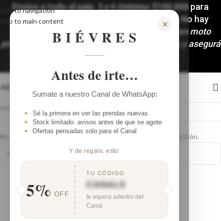
Envíos a todo el país. 3 y 6 (mínimo $100.000 para
Skip to navigation
accedera las 6 cuotas) cuotas sin interés, No hay
Skip to main content
✕
mínimo de compra!🚚
Despachos y envíos en moto
BIÉVRES
programados: Martes y Viernes. ¡Comprá hoy y asegurá
tu look!
Antes de irte…
MENÚ
Sumate a nuestro Canal de WhatsApp:
Inicio
/
Productos etiquetados “pant lino verano”
Sé la primera en ver las prendas nuevas
Stock limitado: avisos antes de que se agote
Ofertas pensadas solo para el Canal
No se han encontrado productos que coincidan con tu selección.
Y de regalo, esto:
TU CÓDIGO
5%
CANAL5
OFF
te espera adentro del
Canal