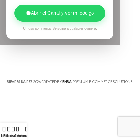
Abrir el Canal y ver mi código
Un uso por clienta. Se suma a cualquier compra.
BIEVRES BAIRES
2026 CREATED BY
ENBA
. PREMIUM E-COMMERCE SOLUTIONS.
Tienda
Lista de deseos
Filtros
Carrito
Mi cuenta