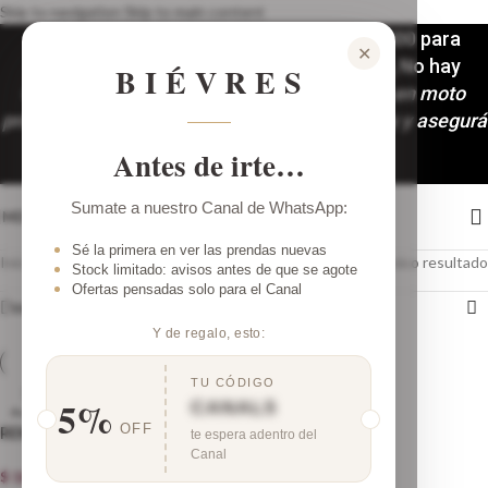
Skip to navigation
Skip to main content
Envíos a todo el país. 3 y 6 (mínimo $100.000 para
✕
accedera las 6 cuotas) cuotas sin interés, No hay
BIÉVRES
mínimo de compra!🚚
Despachos y envíos en moto
programados: Martes y Viernes. ¡Comprá hoy y asegurá
tu look!
Antes de irte…
Sumate a nuestro Canal de WhatsApp:
MENÚ
Sé la primera en ver las prendas nuevas
Inicio
/
Color del producto
/
Nude
Mostrando el único resultado
Stock limitado: avisos antes de que se agote
Ofertas pensadas solo para el Canal
Ver barra lateral
Y de regalo, esto:
TU CÓDIGO
5%
CANAL5
AGOTADO
OFF
REMERA ZENDAYA
te espera adentro del
Canal
$
18.000,00